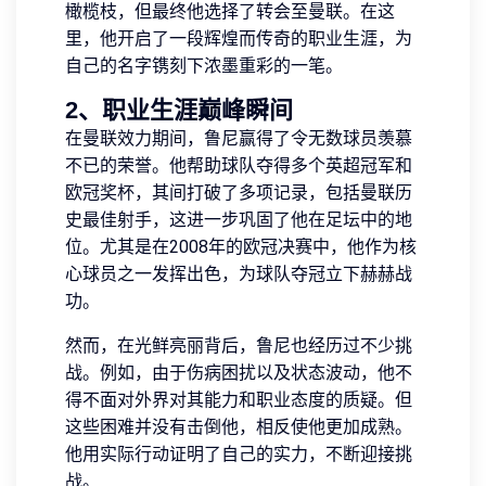
橄榄枝，但最终他选择了转会至曼联。在这
里，他开启了一段辉煌而传奇的职业生涯，为
自己的名字镌刻下浓墨重彩的一笔。
2、职业生涯巅峰瞬间
在曼联效力期间，鲁尼赢得了令无数球员羡慕
不已的荣誉。他帮助球队夺得多个英超冠军和
欧冠奖杯，其间打破了多项记录，包括曼联历
史最佳射手，这进一步巩固了他在足坛中的地
位。尤其是在2008年的欧冠决赛中，他作为核
心球员之一发挥出色，为球队夺冠立下赫赫战
功。
然而，在光鲜亮丽背后，鲁尼也经历过不少挑
战。例如，由于伤病困扰以及状态波动，他不
得不面对外界对其能力和职业态度的质疑。但
这些困难并没有击倒他，相反使他更加成熟。
他用实际行动证明了自己的实力，不断迎接挑
战。